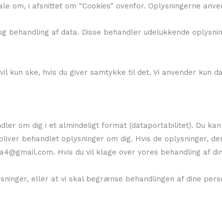
tale om, i afsnittet om “Cookies” ovenfor. Oplysningerne anve
 og behandling af data. Disse behandler udelukkende oplysn
l kun ske, hvis du giver samtykke til det. Vi anvender kun da
ndler om dig i et almindeligt format (dataportabilitet). Du ka
liver behandlet oplysninger om dig. Hvis de oplysninger, der 
pha4@gmail.com. Hvis du vil klage over vores behandling af d
sninger, eller at vi skal begrænse behandlingen af dine per