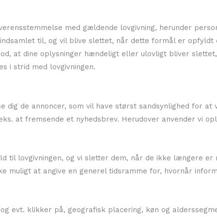
i overensstemmelse med gældende lovgivning, herunder perso
indsamlet til, og vil blive slettet, når dette formål er opfyld
, at dine oplysninger hændeligt eller ulovligt bliver slettet, 
 i strid med lovgivningen.
se dig de annoncer, som vil have størst sandsynlighed for at 
.eks. at fremsende et nyhedsbrev. Herudover anvender vi oply
old til lovgivningen, og vi sletter dem, når de ikke længere 
e muligt at angive en generel tidsramme for, hvornår inform
g evt. klikker på, geografisk placering, køn og alderssegmen