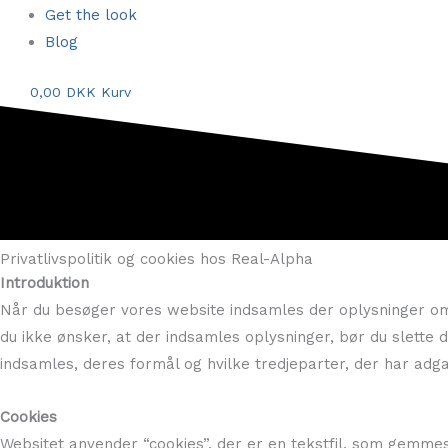
Get the look
Blog
0,00
DKK
Kurv
Privatlivspolitik og cookies hos Real-Alpha
Introduktion
Når du besøger vores website indsamles der oplysninger om di
du ikke ønsker, at der indsamles oplysninger, bør du slette d
indsamles, deres formål og hvilke tredjeparter, der har adga
Cookies
Websitet anvender “cookies”, der er en tekstfil, som gemmes 