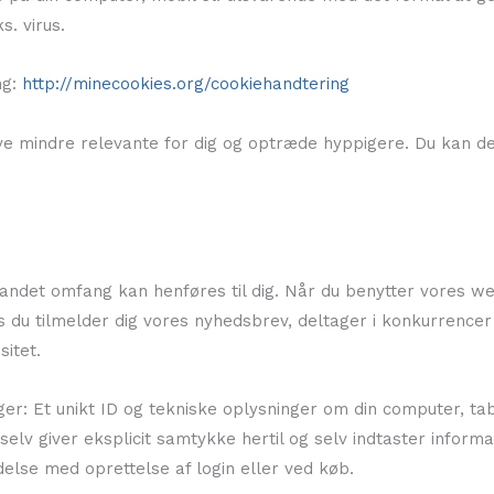
. virus.
ng:
http://minecookies.org/cookiehandtering
live mindre relevante for dig og optræde hyppigere. Du kan d
er andet omfang kan henføres til dig. Når du benytter vores
vis du tilmelder dig vores nyhedsbrev, deltager i konkurrence
sitet.
er: Et unikt ID og tekniske oplysninger om din computer, tab
u selv giver eksplicit samtykke hertil og selv indtaster inf
delse med oprettelse af login eller ved køb.